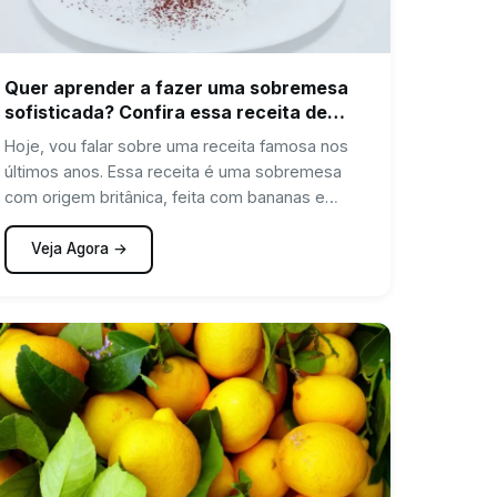
Quer aprender a fazer uma sobremesa
sofisticada? Confira essa receita de
Banoffe de doce de leite
Hoje, vou falar sobre uma receita famosa nos
últimos anos. Essa receita é uma sobremesa
com origem britânica, feita com bananas e
originalmente com caramelo. Estamos falando
da banoffee, composta, originalmente, por um
Veja Agora →
recheio de banana e caramelo. Porém, nós,
brasileiros, decidimos mudar um pouco a
versão original dessa delícia e substituímos o
caramelo por doce de leite.