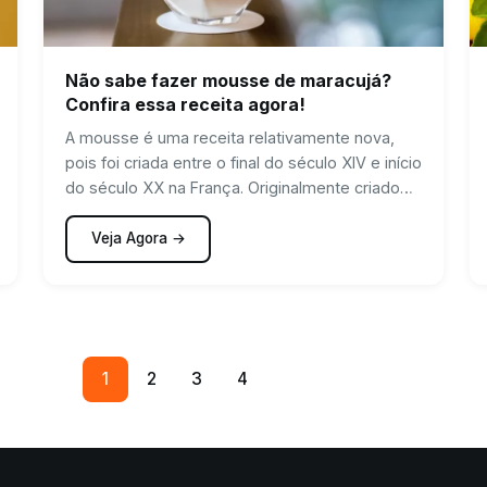
Não sabe fazer mousse de maracujá?
Confira essa receita agora!
A mousse é uma receita relativamente nova,
pois foi criada entre o final do século XIV e início
do século XX na França. Originalmente criado
no sabor de chocolate, por um artista chamado
Henri Toulouse-Lautrec, o qual havia dado o
Veja Agora →
nome de “maionese de chocolate”, com o
passar do tempo a mousse ganhou novos
sabores e diversas maneiras de ser feito.
1
2
3
4