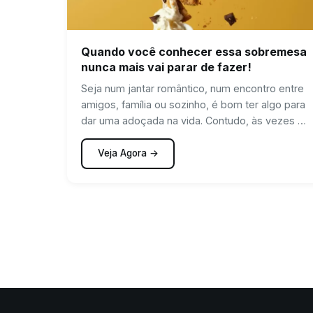
Quando você conhecer essa sobremesa
nunca mais vai parar de fazer!
Seja num jantar romântico, num encontro entre
amigos, família ou sozinho, é bom ter algo para
dar uma adoçada na vida. Contudo, às vezes é
arriscado tentar algo mais elaborado, além de
todo o trabalho que envolve o preparo e a
Veja Agora →
limpeza. Afinal, às vezes dispomos de pouco
tempo e espaço.