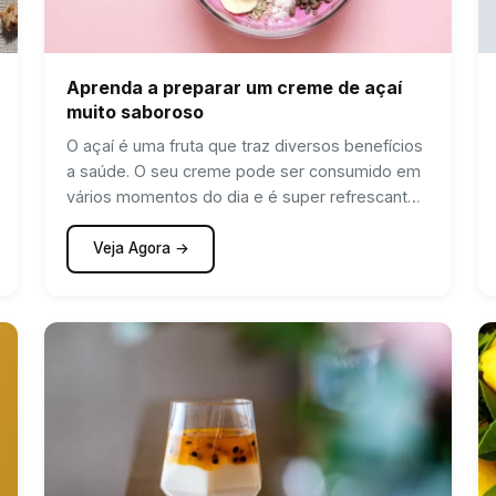
Aprenda a preparar um creme de açaí
muito saboroso
O açaí é uma fruta que traz diversos benefícios
a saúde. O seu creme pode ser consumido em
vários momentos do dia e é super refrescante.
Essa é uma receita simples para o dia a dia,
mas é impossível não se apaixonar por ela. Para
Veja Agora →
conferir como fazer, basta continuar lendo esse
artigo.