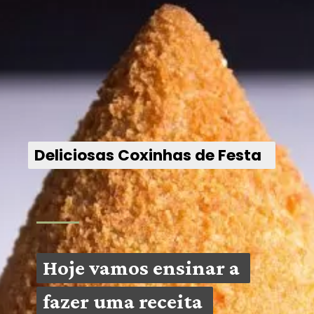
Deliciosas Coxinhas de Festa
Hoje vamos ensinar a 
Hoje vamos ensinar a 
fazer uma receita 
fazer uma receita 