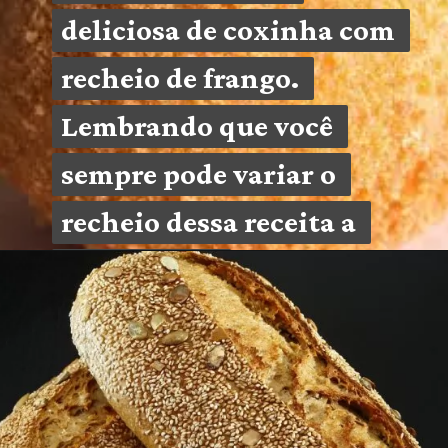
deliciosa de coxinha com 
deliciosa de coxinha com 
recheio de frango. 
recheio de frango. 
Lembrando que você 
Lembrando que você 
sempre pode variar o 
sempre pode variar o 
recheio dessa receita a 
recheio dessa receita a 
sua escolha.
sua escolha.