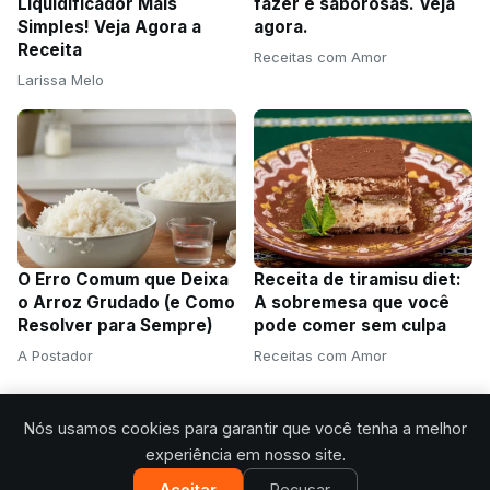
Liquidificador Mais
fazer e saborosas. Veja
Simples! Veja Agora a
agora.
Receita
Receitas com Amor
Larissa Melo
O Erro Comum que Deixa
Receita de tiramisu diet:
o Arroz Grudado (e Como
A sobremesa que você
Resolver para Sempre)
pode comer sem culpa
A Postador
Receitas com Amor
Nós usamos cookies para garantir que você tenha a melhor
experiência em nosso site.
Aceitar
Recusar