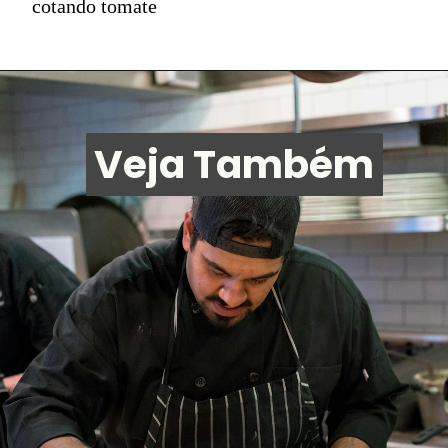
cotando tomate
Veja Também
Veja Também