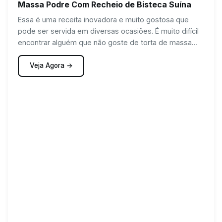
Massa Podre Com Recheio de Bisteca Suína
Essa é uma receita inovadora e muito gostosa que
pode ser servida em diversas ocasiões. É muito difícil
encontrar alguém que não goste de torta de massa
podre e essa receita encanta a maioria dos públicos.
Você pode servir no ano novo, natal, aniversário ou até
Veja Agora →
mesmo como lanche da tarde.