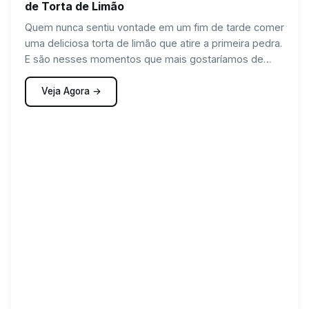
de Torta de Limão
Quem nunca sentiu vontade em um fim de tarde comer
uma deliciosa torta de limão que atire a primeira pedra.
E são nesses momentos que mais gostaríamos de
saber cozinhar e reproduzir uma torta digna de padaria
na cozinha da nossa casa.
Veja Agora →