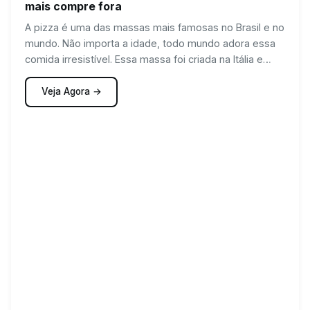
mais compre fora
A pizza é uma das massas mais famosas no Brasil e no
mundo. Não importa a idade, todo mundo adora essa
comida irresistível. Essa massa foi criada na Itália e
pode ser recheada com diversas proteínas, vegetais e
queijos. Hoje mostraremos uma deliciosa receita de
Veja Agora →
pizza para fazer aos fins de semana. Confira!