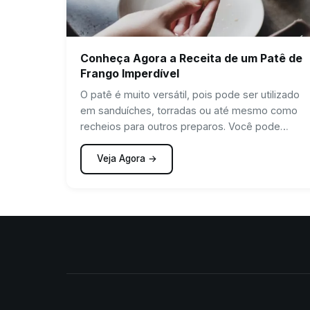
Conheça Agora a Receita de um Patê de
Frango Imperdível
O patê é muito versátil, pois pode ser utilizado
em sanduíches, torradas ou até mesmo como
recheios para outros preparos. Você pode
incluir ingredientes light nessa receita para
consumir uma refeição com menos calorias, por
Veja Agora →
exemplo.