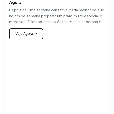
Agora
Depois de uma semana cansativa, nada melhor do que
no fim de semana preparar um prato muito especial e
merecido. O lombo assado é uma receita saborosa e
combina com diversos acompanhamentos. Esse prato
é um verdadeiro almoço de domingo.
Veja Agora →