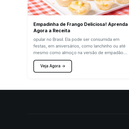
Empadinha de Frango Deliciosa! Aprenda
Agora a Receita
opular no Brasil. Ela pode ser consumida em
festas, em aniversários, como lanchinho ou até
mesmo como almoço na versão de empadão.
Por ser uma receita muito prática e simples de
fazer, é comum ver a empadinha em todo lugar
Veja Agora →
que você vá.