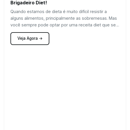
Brigadeiro Diet!
Quando estamos de dieta é muito difícil resistir a
alguns alimentos, principalmente as sobremesas. Mas
você sempre pode optar por uma receita diet que seja
saborosa e te satisfaça bem. Como, por exemplo, o
brigadeiro diet.
Veja Agora →