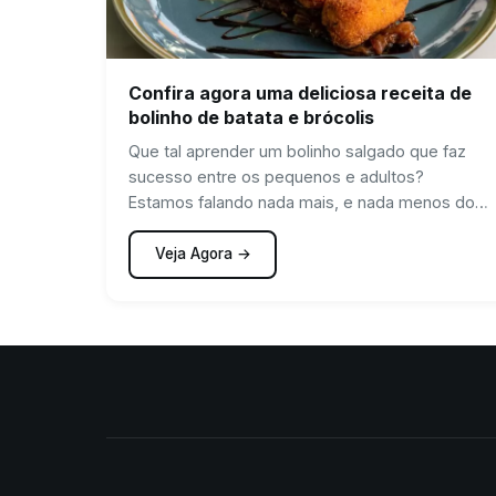
Confira agora uma deliciosa receita de
bolinho de batata e brócolis
Que tal aprender um bolinho salgado que faz
sucesso entre os pequenos e adultos?
Estamos falando nada mais, e nada menos do
que o Bolinho de Batata com Brócolis. Uma
excelente receita para utilizar aqueles brócolis
Veja Agora →
que sobrou ou não está tão bonito na geladeira.
Essa é receita saborosa e fácil de fazer, que
pode até chamar a criançada para auxiliar no
preparo dos bolinhos.