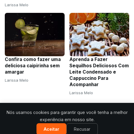
Larissa Melo
Confira como fazer uma
Aprenda a Fazer
deliciosa caipirinha sem
Sequilhos Deliciosos Com
amargar
Leite Condensado e
Cappuccino Para
Larissa Melo
Acompanhar
Larissa Melo
Nós usamos cookies para garantir que você tenha a melhor
experiência em nosso site.
Aceitar
Recusar
© 2026 Receitas com Amor. Todos os direitos reservados.