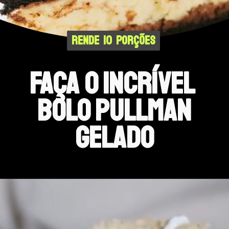
RENDE  10  PORÇÕES
RENDE  10  PORÇÕES
faça o incrível 
 Bolo pullman 
Gelado