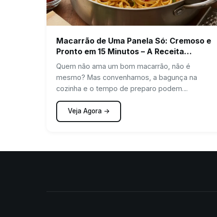
Macarrão de Uma Panela Só: Cremoso e
Pronto em 15 Minutos – A Receita
Perfeita para Seus Dias Corridos!
Quem não ama um bom macarrão, não é
mesmo? Mas convenhamos, a bagunça na
cozinha e o tempo de preparo podem
desanimar qualquer um. E…
Veja Agora →